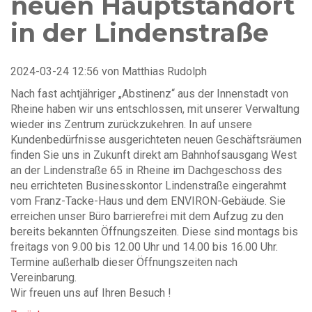
neuen Hauptstandort
Notfall
Kontakt
in der Lindenstraße
Fragen
Formulare
2024-03-24 12:56
von
Matthias Rudolph
Nach fast achtjähriger „Abstinenz“ aus der Innenstadt von
Rheine haben wir uns entschlossen, mit unserer Verwaltung
wieder ins Zentrum zurückzukehren. In auf unsere
Kundenbedürfnisse ausgerichteten neuen Geschäftsräumen
finden Sie uns in Zukunft direkt am Bahnhofsausgang West
an der Lindenstraße 65 in Rheine im Dachgeschoss des
neu errichteten Businesskontor Lindenstraße eingerahmt
vom Franz-Tacke-Haus und dem ENVIRON-Gebäude. Sie
erreichen unser Büro barrierefrei mit dem Aufzug zu den
bereits bekannten Öffnungszeiten. Diese sind montags bis
freitags von 9.00 bis 12.00 Uhr und 14.00 bis 16.00 Uhr.
Termine außerhalb dieser Öffnungszeiten nach
Vereinbarung.
Wir freuen uns auf Ihren Besuch !